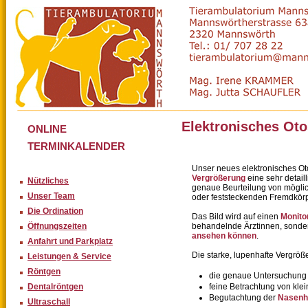
Elektronisches Ot
ONLINE
TERMINKALENDER
Unser neues elektronisches Ot
Vergrößerung
eine sehr detail
Nützliches
genaue Beurteilung von mögli
Unser Team
oder feststeckenden Fremdkör
Die Ordination
Das Bild wird auf einen
Monito
Öffnungszeiten
behandelnde Ärztinnen, sond
ansehen können
.
Anfahrt und Parkplatz
Die starke, lupenhafte Vergröß
Leistungen & Service
Röntgen
die genaue Untersuchung
Dentalröntgen
feine Betrachtung von kle
Begutachtung der
Nasenh
Ultraschall